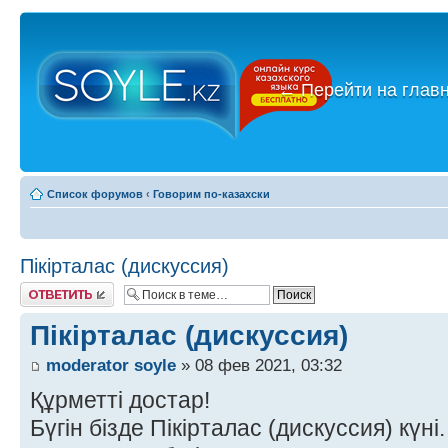
←
Перейти на глав
Список форумов
‹
Говорим по-казахски
Пікірталас (дискуссия)
Ответить
Пікірталас (дискуссия)
moderator soyle
» 08 фев 2021, 03:32
Құрметті достар!
Бүгін бізде Пікірталас (дискуссия) күні.