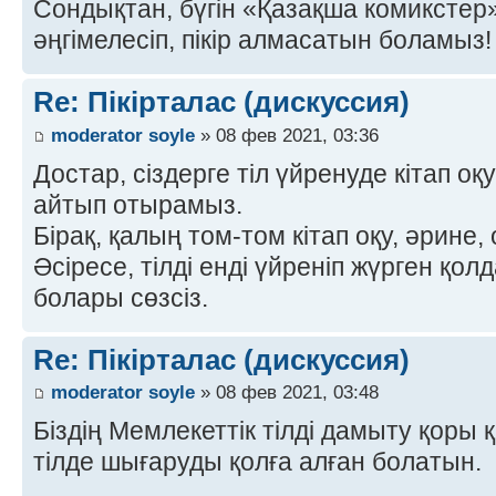
Сондықтан, бүгін «Қазақша комиксте
әңгімелесіп, пікір алмасатын боламыз! 
Re: Пікірталас (дискуссия)
moderator soyle
» 08 фев 2021, 03:36
Достар, сіздерге тіл үйренуде кітап оқ
айтып отырамыз.
Бірақ, қалың том-том кітап оқу, әрине,
Әсіресе, тілді енді үйреніп жүрген қо
болары сөзсіз.
Re: Пікірталас (дискуссия)
moderator soyle
» 08 фев 2021, 03:48
Біздің Мемлекеттік тілді дамыту қоры 
тілде шығаруды қолға алған болатын.