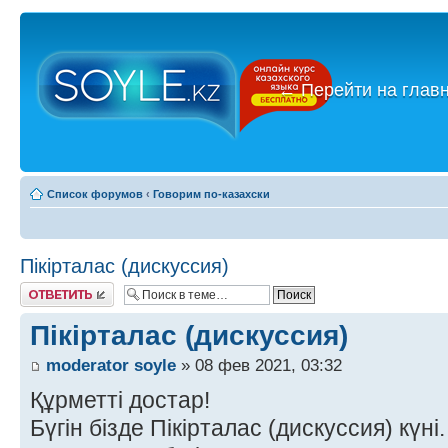
←
Перейти на глав
Список форумов
‹
Говорим по-казахски
Пікірталас (дискуссия)
Ответить
Пікірталас (дискуссия)
moderator soyle
» 08 фев 2021, 03:32
Құрметті достар!
Бүгін бізде Пікірталас (дискуссия) күні.