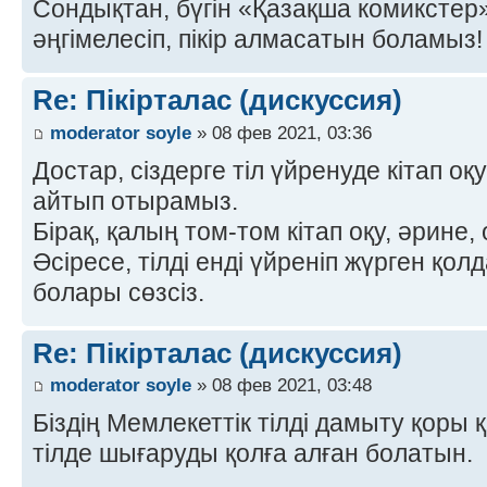
Сондықтан, бүгін «Қазақша комиксте
әңгімелесіп, пікір алмасатын боламыз! 
Re: Пікірталас (дискуссия)
moderator soyle
» 08 фев 2021, 03:36
Достар, сіздерге тіл үйренуде кітап оқ
айтып отырамыз.
Бірақ, қалың том-том кітап оқу, әрине,
Әсіресе, тілді енді үйреніп жүрген қо
болары сөзсіз.
Re: Пікірталас (дискуссия)
moderator soyle
» 08 фев 2021, 03:48
Біздің Мемлекеттік тілді дамыту қоры 
тілде шығаруды қолға алған болатын.