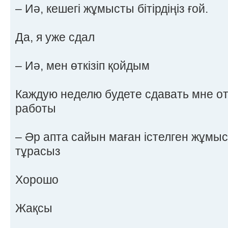
– Иә, кешегі жұмысты бітірдіңіз ғой.
Да, я уже сдал
– Иә, мен өткізіп қойдым
Каждую неделю будете сдавать мне о
работы
– Әр апта сайын маған істелген жұмыс 
тұрасыз
Хорошо
Жақсы