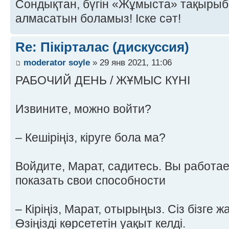
Сондықтан, бүгін «Жұмыста» тақырыбын
алмасатын боламыз! Іске сәт!
Re: Пікірталас (дискуссия)
moderator soyle
» 29 янв 2021, 11:06
РАБОЧИЙ ДЕНЬ / ЖҰМЫС КҮНІ
Извините, можно войти?
– Кешіріңіз, кіруге бола ма?
Войдите, Марат, садитесь. Вы работае
показать свои способности
– Кіріңіз, Марат, отырыңыз. Сіз бізге 
Өзіңізді көрсететін уақыт келді.