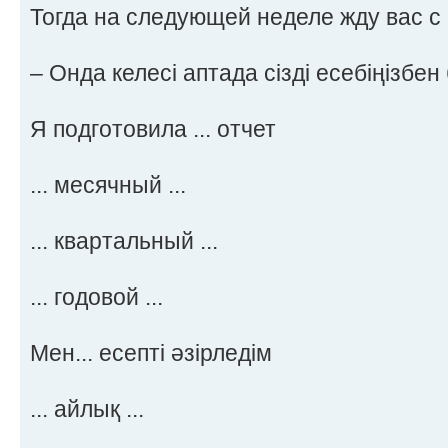
Тогда на следующей неделе жду вас с
– Онда келесі аптада сізді есебіңізбен 
Я подготовила ... отчет
... месячный ...
... квартальный ...
... годовой ...
Мен... есепті әзірледім
... айлық ...