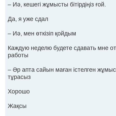
– Иә, кешегі жұмысты бітірдіңіз ғой.
Да, я уже сдал
– Иә, мен өткізіп қойдым
Каждую неделю будете сдавать мне о
работы
– Әр апта сайын маған істелген жұмыс 
тұрасыз
Хорошо
Жақсы