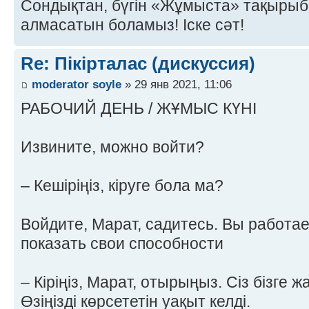
Сондықтан, бүгін «Жұмыста» тақырыбын
алмасатын боламыз! Іске сәт!
Re: Пікірталас (дискуссия)
moderator soyle
» 29 янв 2021, 11:06
РАБОЧИЙ ДЕНЬ / ЖҰМЫС КҮНІ
Извините, можно войти?
– Кешіріңіз, кіруге бола ма?
Войдите, Марат, садитесь. Вы работае
показать свои способности
– Кіріңіз, Марат, отырыңыз. Сіз бізге 
Өзіңізді көрсететін уақыт келді.