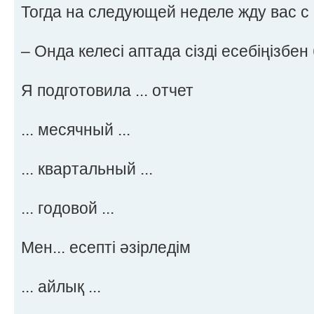
Тогда на следующей неделе жду вас с
– Онда келесі аптада сізді есебіңізбен 
Я подготовила ... отчет
... месячный ...
... квартальный ...
... годовой ...
Мен... есепті әзірледім
... айлық ...