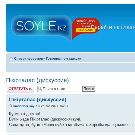
←
Перейти на глав
Список форумов
‹
Говорим по-казахски
Пікірталас (дискуссия)
Ответить
Пікірталас (дискуссия)
moderator soyle
» 25 янв 2021, 04:07
Құрметті достар!
Бүгін бізде Пікірталас (дискуссия) күні.
Сондықтан, бүгін «Менің сүйікті кітабым» тақырыбында әңгімелесіп, 