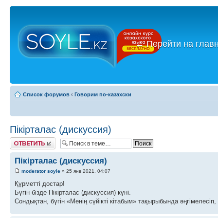
←
Перейти на глав
Список форумов
‹
Говорим по-казахски
Пікірталас (дискуссия)
Ответить
Пікірталас (дискуссия)
moderator soyle
» 25 янв 2021, 04:07
Құрметті достар!
Бүгін бізде Пікірталас (дискуссия) күні.
Сондықтан, бүгін «Менің сүйікті кітабым» тақырыбында әңгімелесіп, 