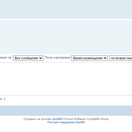
ения за:
Поле сортировки
и: 1
Создано на основе
phpBB
® Forum Software © phpBB Group
Русская поддержка phpBB