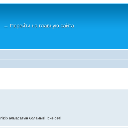
←
Перейти на главную сайта
пікір алмасатын боламыз! Іске сәт!