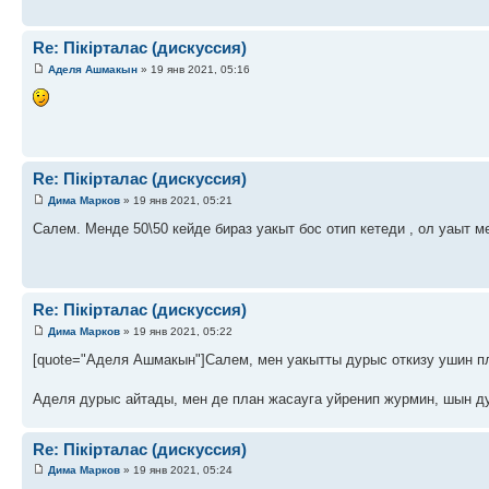
Re: Пікірталас (дискуссия)
Аделя Ашмакын
» 19 янв 2021, 05:16
Re: Пікірталас (дискуссия)
Дима Марков
» 19 янв 2021, 05:21
Салем. Менде 50\50 кейде бираз уакыт бос отип кетеди , ол уаыт 
Re: Пікірталас (дискуссия)
Дима Марков
» 19 янв 2021, 05:22
[quote="Аделя Ашмакын"]Салем, мен уакытты дурыс откизу ушин пл
Аделя дурыс айтады, мен де план жасауга уйренип журмин, шын д
Re: Пікірталас (дискуссия)
Дима Марков
» 19 янв 2021, 05:24