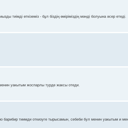
ызды тиімді өткіземіз - бұл біздің өміріміздің мәнді болуына әсер етеді.
 менин уакытым жоспарлы турде жаксы отеди.
 но барибир тиимди откизуге тырысамын, себеби бул менин уакытым и ме