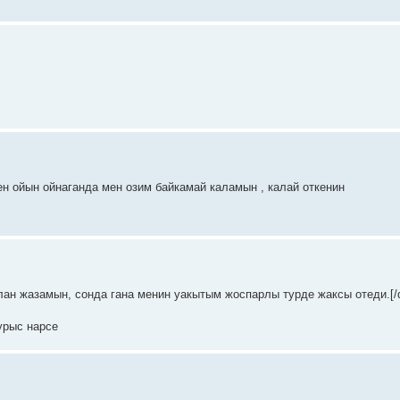
мен ойын ойнаганда мен озим байкамай каламын , калай откенин
ан жазамын, сонда гана менин уакытым жоспарлы турде жаксы отеди.[/q
урыс нарсе