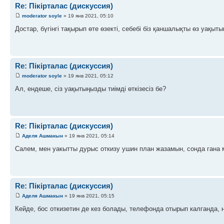
Re: Пікірталас (дискуссия)
moderator soyle
» 19 янв 2021, 05:10
Достар, бүгінгі тақырып өте өзекті, себебі біз қаншалықты өз уақытым
Re: Пікірталас (дискуссия)
moderator soyle
» 19 янв 2021, 05:12
Ал, ендеше, сіз уақытыңызды тиімді өткізесіз бе?
Re: Пікірталас (дискуссия)
Аделя Ашмакын
» 19 янв 2021, 05:14
Салем, мен уакытты дурыс откизу ушин план жазамын, сонда гана
Re: Пікірталас (дискуссия)
Аделя Ашмакын
» 19 янв 2021, 05:15
Кейде, бос откизетин де кез болады, телефонда отырып калганда,