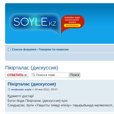
Список форумов
‹
Говорим по-казахски
Пікірталас (дискуссия)
Ответить
Пікірталас (дискуссия)
moderator soyle
» 19 янв 2021, 05:07
Құрметті достар!
Бүгін бізде Пікірталас (дискуссия) күні.
Сондықтан, бүгін «Уақытты тиімді өткізу» тақырыбында әңгімелесіп, 