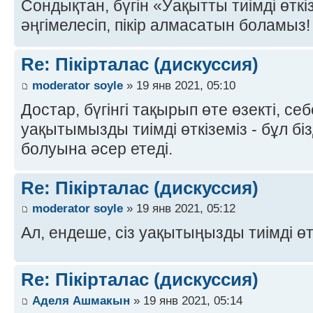
Сондықтан, бүгін «Уақытты тиімді өтк
әңгімелесіп, пікір алмасатын боламыз! 
Re: Пікірталас (дискуссия)
moderator soyle
» 19 янв 2021, 05:10
Достар, бүгінгі тақырып өте өзекті, се
уақытымызды тиімді өткіземіз - бұл біз
болуына әсер етеді.
Re: Пікірталас (дискуссия)
moderator soyle
» 19 янв 2021, 05:12
Ал, ендеше, сіз уақытыңызды тиімді өт
Re: Пікірталас (дискуссия)
Аделя Ашмакын
» 19 янв 2021, 05:14