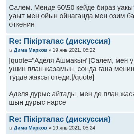
Салем. Менде 50\50 кейде бираз уакыт
уаыт мен ойын ойнаганда мен озим ба
откенин
Re: Пікірталас (дискуссия)
Дима Марков
» 19 янв 2021, 05:22
[quote="Аделя Ашмакын"]Салем, мен у
ушин план жазамын, сонда гана мени
турде жаксы отеди.[/quote]
Аделя дурыс айтады, мен де план жас
шын дурыс нарсе
Re: Пікірталас (дискуссия)
Дима Марков
» 19 янв 2021, 05:24