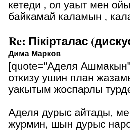
кетеди , ол уаыт мен ой
байкамай каламын , кал
Re: Пікірталас (диску
Дима Марков
[quote="Аделя Ашмакын"
откизу ушин план жазам
уакытым жоспарлы турде 
Аделя дурыс айтады, ме
журмин, шын дурыс нар