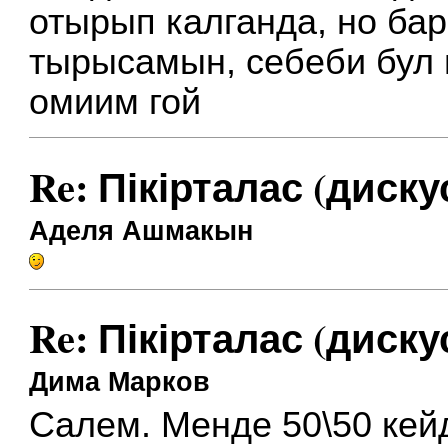
отырып калганда, но бар
тырысамын, себеби бул
омиим гой
Re: Пікірталас (диску
Аделя Ашмакын
Re: Пікірталас (диску
Дима Марков
Салем. Менде 50\50 кейд