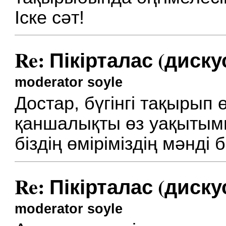
Іске сәт!
Re: Пікірталас (диску
moderator soyle
Достар, бүгінгі тақырып ө
қаншалықты өз уақытымыз
біздің өміріміздің мәнді 
Re: Пікірталас (диску
moderator soyle