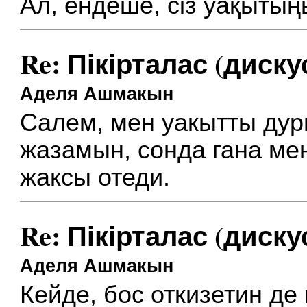
Ал, ендеше, сіз уақытыңы
Re: Пікірталас (диску
Аделя Ашмакын
Салем, мен уакытты дур
жазамын, сонда гана ме
жаксы отеди.
Re: Пікірталас (диску
Аделя Ашмакын
Кейде, бос откизетин де