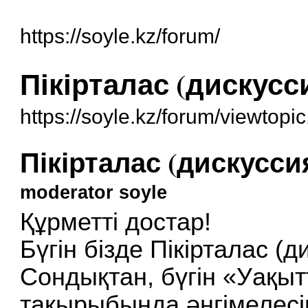
https://soyle.kz/forum/
Пікірталас (дискусс
https://soyle.kz/forum/viewtop
Пікірталас (дискусси
moderator soyle
Құрметті достар!
Бүгін бізде Пікірталас (д
Сондықтан, бүгін «Уақытт
тақырыбында әңгімелесіп