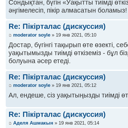
Сондықтан, бүгін «Уақытты тиімді өтк
әңгімелесіп, пікір алмасатын боламыз! 
Re: Пікірталас (дискуссия)
moderator soyle
» 19 янв 2021, 05:10
Достар, бүгінгі тақырып өте өзекті, се
уақытымызды тиімді өткіземіз - бұл біз
болуына әсер етеді.
Re: Пікірталас (дискуссия)
moderator soyle
» 19 янв 2021, 05:12
Ал, ендеше, сіз уақытыңызды тиімді өт
Re: Пікірталас (дискуссия)
Аделя Ашмакын
» 19 янв 2021, 05:14