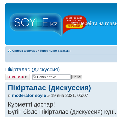
←
Перейти на глав
Список форумов
‹
Говорим по-казахски
Пікірталас (дискуссия)
Ответить
Пікірталас (дискуссия)
moderator soyle
» 19 янв 2021, 05:07
Құрметті достар!
Бүгін бізде Пікірталас (дискуссия) күні.