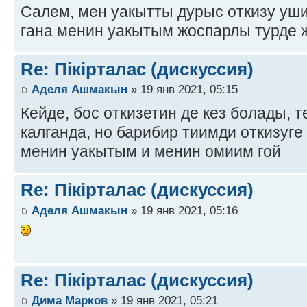
Салем, мен уакытты дурыс откизу уш
гана менин уакытым жоспарлы турде 
Re: Пікірталас (дискуссия)
Аделя Ашмакын
» 19 янв 2021, 05:15
Кейде, бос откизетин де кез болады,
калганда, но барибир тиимди откизуг
менин уакытым и менин омиим гой
Re: Пікірталас (дискуссия)
Аделя Ашмакын
» 19 янв 2021, 05:16
Re: Пікірталас (дискуссия)
Дима Марков
» 19 янв 2021, 05:21