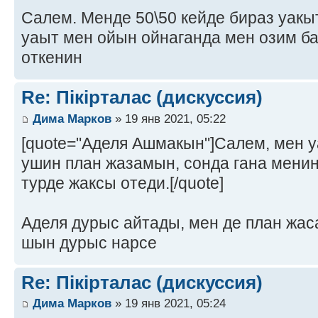
Салем. Менде 50\50 кейде бираз уакыт
уаыт мен ойын ойнаганда мен озим ба
откенин
Re: Пікірталас (дискуссия)
Дима Марков
» 19 янв 2021, 05:22
[quote="Аделя Ашмакын"]Салем, мен у
ушин план жазамын, сонда гана мени
турде жаксы отеди.[/quote]
Аделя дурыс айтады, мен де план жас
шын дурыс нарсе
Re: Пікірталас (дискуссия)
Дима Марков
» 19 янв 2021, 05:24