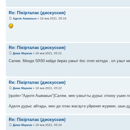
Re: Пікірталас (дискуссия)
Аделя Ашмакын
» 19 янв 2021, 05:16
Re: Пікірталас (дискуссия)
Дима Марков
» 19 янв 2021, 05:21
Салем. Менде 50\50 кейде бираз уакыт бос отип кетеди , ол уаыт 
Re: Пікірталас (дискуссия)
Дима Марков
» 19 янв 2021, 05:22
[quote="Аделя Ашмакын"]Салем, мен уакытты дурыс откизу ушин пл
Аделя дурыс айтады, мен де план жасауга уйренип журмин, шын д
Re: Пікірталас (дискуссия)
Дима Марков
» 19 янв 2021, 05:24