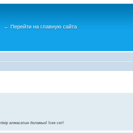
←
Перейти на главную сайта
пікір алмасатын боламыз! Іске сәт!