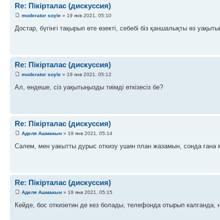
Re: Пікірталас (дискуссия)
moderator soyle
» 19 янв 2021, 05:10
Достар, бүгінгі тақырып өте өзекті, себебі біз қаншалықты өз уақытым
Re: Пікірталас (дискуссия)
moderator soyle
» 19 янв 2021, 05:12
Ал, ендеше, сіз уақытыңызды тиімді өткізесіз бе?
Re: Пікірталас (дискуссия)
Аделя Ашмакын
» 19 янв 2021, 05:14
Салем, мен уакытты дурыс откизу ушин план жазамын, сонда гана
Re: Пікірталас (дискуссия)
Аделя Ашмакын
» 19 янв 2021, 05:15
Кейде, бос откизетин де кез болады, телефонда отырып калганда,