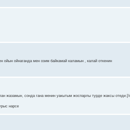
мен ойын ойнаганда мен озим байкамай каламын , калай откенин
ан жазамын, сонда гана менин уакытым жоспарлы турде жаксы отеди.[/q
урыс нарсе