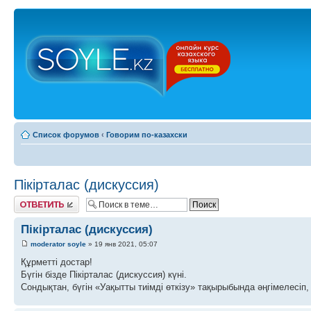
Список форумов
‹
Говорим по-казахски
Пікірталас (дискуссия)
Ответить
Пікірталас (дискуссия)
moderator soyle
» 19 янв 2021, 05:07
Құрметті достар!
Бүгін бізде Пікірталас (дискуссия) күні.
Сондықтан, бүгін «Уақытты тиімді өткізу» тақырыбында әңгімелесіп, 