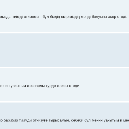
ызды тиімді өткіземіз - бұл біздің өміріміздің мәнді болуына әсер етеді.
 менин уакытым жоспарлы турде жаксы отеди.
 но барибир тиимди откизуге тырысамын, себеби бул менин уакытым и ме