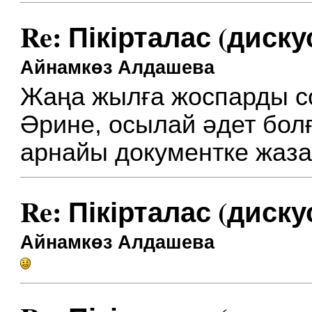
Re: Пікірталас (диску
Айнамкөз Алдашева
Жаңа жылға жоспарды со
Әрине, осылай әдет бол
арнайы документке жаз
Re: Пікірталас (диску
Айнамкөз Алдашева