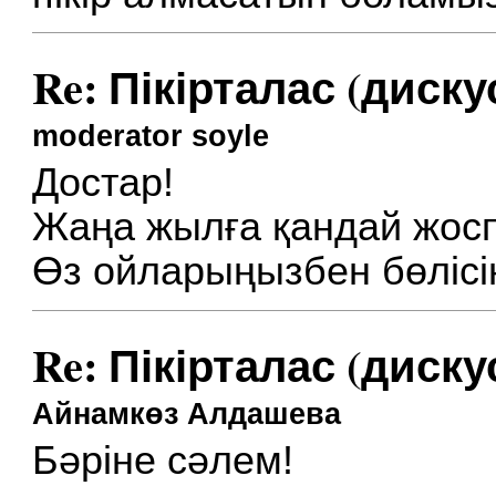
Re: Пікірталас (диску
moderator soyle
Достар!
Жаңа жылға қандай жос
Өз ойларыңызбен бөлісі
Re: Пікірталас (диску
Айнамкөз Алдашева
Бәріне сәлем!