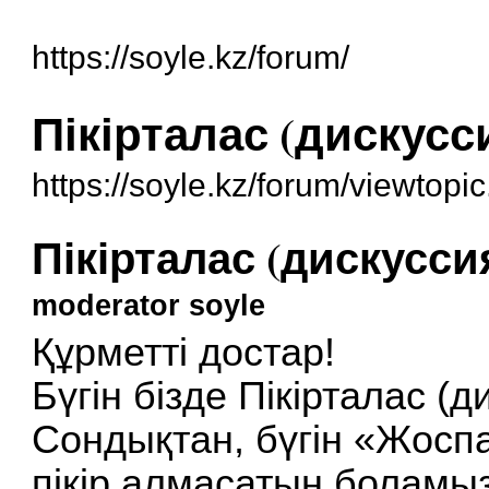
https://soyle.kz/forum/
Пікірталас (дискусс
https://soyle.kz/forum/viewtop
Пікірталас (дискусси
moderator soyle
Құрметті достар!
Бүгін бізде Пікірталас (д
Сондықтан, бүгін «Жосп
пікір алмасатын боламыз!