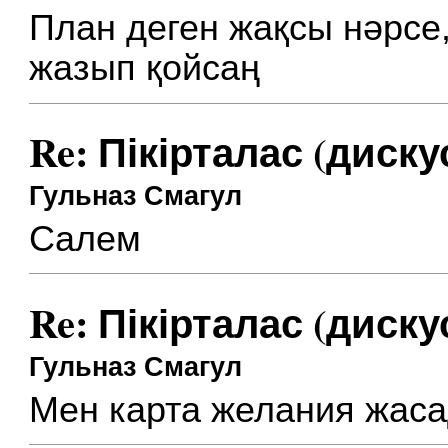
План деген жақсы нәрсе,
жазып қойсаң
Re: Пікірталас (диску
Гульназ Смагул
Салем
Re: Пікірталас (диску
Гульназ Смагул
Мен карта желания жас