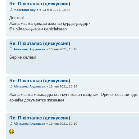
Re: Пікірталас (дискуссия)
moderator soyle
» 13 янв 2021, 10:03
Достар!
Жаңа жылға қандай жоспар құрдыңыздар?
Өз ойларыңызбен бөлісіңіздер
Re: Пікірталас (дискуссия)
Айнамкөз Алдашева
» 13 янв 2021, 10:16
Бәріне сәлем!
Re: Пікірталас (дискуссия)
Айнамкөз Алдашева
» 13 янв 2021, 10:19
Жаңа жылға жоспарды сол күні жасап шықтым. Әрине, осылай әдет
арнайы документке жазамын
Re: Пікірталас (дискуссия)
Айнамкөз Алдашева
» 13 янв 2021, 10:19