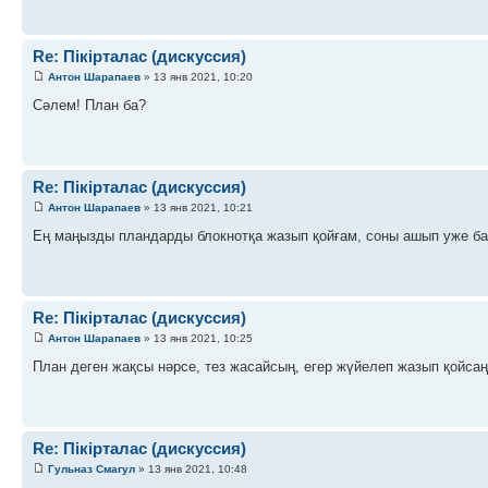
Re: Пікірталас (дискуссия)
Антон Шарапаев
» 13 янв 2021, 10:20
Сәлем! План ба?
Re: Пікірталас (дискуссия)
Антон Шарапаев
» 13 янв 2021, 10:21
Ең маңызды пландарды блокнотқа жазып қойғам, соны ашып уже ба
Re: Пікірталас (дискуссия)
Антон Шарапаев
» 13 янв 2021, 10:25
План деген жақсы нәрсе, тез жасайсың, егер жүйелеп жазып қойсаң
Re: Пікірталас (дискуссия)
Гульназ Смагул
» 13 янв 2021, 10:48