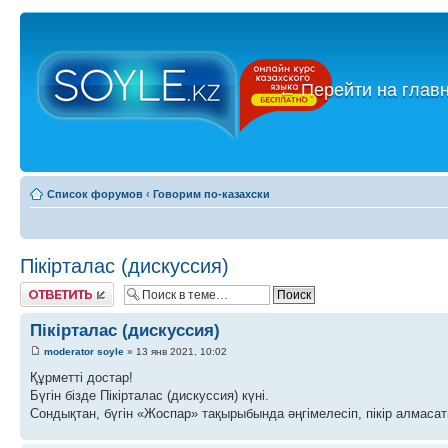
←
Перейти на глав
Список форумов
‹
Говорим по-казахски
Пікірталас (дискуссия)
Ответить
Пікірталас (дискуссия)
moderator soyle
» 13 янв 2021, 10:02
Құрметті достар!
Бүгін бізде Пікірталас (дискуссия) күні.
Сондықтан, бүгін «Жоспар» тақырыбында әңгімелесіп, пікір алмасат