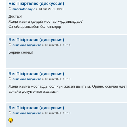
Re: Пікірталас (дискуссия)
moderator soyle
» 13 янв 2021, 10:03
Достар!
Жаңа жылға қандай жоспар құрдыңыздар?
Өз ойларыңызбен бөлісіңіздер
Re: Пікірталас (дискуссия)
Айнамкөз Алдашева
» 13 янв 2021, 10:16
Бәріне сәлем!
Re: Пікірталас (дискуссия)
Айнамкөз Алдашева
» 13 янв 2021, 10:19
Жаңа жылға жоспарды сол күні жасап шықтым. Әрине, осылай әдет
арнайы документке жазамын
Re: Пікірталас (дискуссия)
Айнамкөз Алдашева
» 13 янв 2021, 10:19