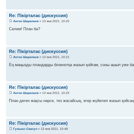
Re: Пікірталас (дискуссия)
Антон Шарапаев
» 13 янв 2021, 10:20
Сәлем! План ба?
Re: Пікірталас (дискуссия)
Антон Шарапаев
» 13 янв 2021, 10:21
Ең маңызды пландарды блокнотқа жазып қойғам, соны ашып уже ба
Re: Пікірталас (дискуссия)
Антон Шарапаев
» 13 янв 2021, 10:25
План деген жақсы нәрсе, тез жасайсың, егер жүйелеп жазып қойсаң
Re: Пікірталас (дискуссия)
Гульназ Смагул
» 13 янв 2021, 10:48