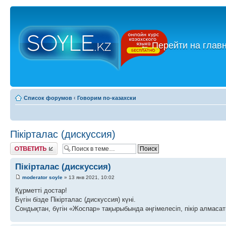
←
Перейти на глав
Список форумов
‹
Говорим по-казахски
Пікірталас (дискуссия)
Ответить
Пікірталас (дискуссия)
moderator soyle
» 13 янв 2021, 10:02
Құрметті достар!
Бүгін бізде Пікірталас (дискуссия) күні.
Сондықтан, бүгін «Жоспар» тақырыбында әңгімелесіп, пікір алмасат