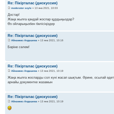
Re: Пікірталас (дискуссия)
moderator soyle
» 13 янв 2021, 10:03
Достар!
Жаңа жылға қандай жоспар құрдыңыздар?
Өз ойларыңызбен бөлісіңіздер
Re: Пікірталас (дискуссия)
Айнамкөз Алдашева
» 13 янв 2021, 10:16
Бәріне сәлем!
Re: Пікірталас (дискуссия)
Айнамкөз Алдашева
» 13 янв 2021, 10:19
Жаңа жылға жоспарды сол күні жасап шықтым. Әрине, осылай әдет
арнайы документке жазамын
Re: Пікірталас (дискуссия)
Айнамкөз Алдашева
» 13 янв 2021, 10:19