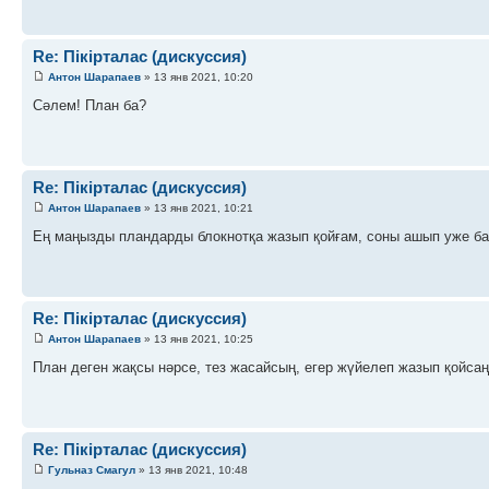
Re: Пікірталас (дискуссия)
Антон Шарапаев
» 13 янв 2021, 10:20
Сәлем! План ба?
Re: Пікірталас (дискуссия)
Антон Шарапаев
» 13 янв 2021, 10:21
Ең маңызды пландарды блокнотқа жазып қойғам, соны ашып уже ба
Re: Пікірталас (дискуссия)
Антон Шарапаев
» 13 янв 2021, 10:25
План деген жақсы нәрсе, тез жасайсың, егер жүйелеп жазып қойсаң
Re: Пікірталас (дискуссия)
Гульназ Смагул
» 13 янв 2021, 10:48