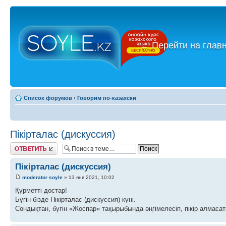
←
Перейти на глав
Список форумов
‹
Говорим по-казахски
Пікірталас (дискуссия)
Ответить
Пікірталас (дискуссия)
moderator soyle
» 13 янв 2021, 10:02
Құрметті достар!
Бүгін бізде Пікірталас (дискуссия) күні.
Сондықтан, бүгін «Жоспар» тақырыбында әңгімелесіп, пікір алмасат