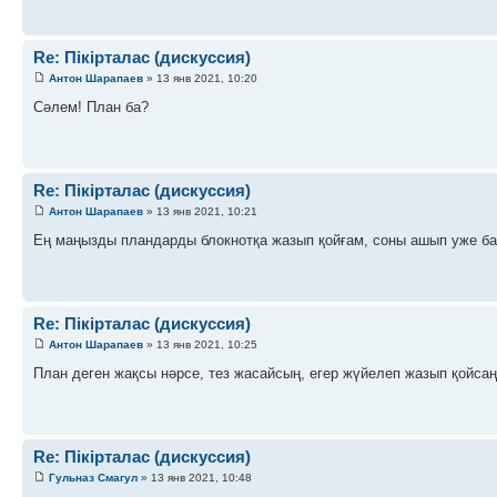
Re: Пікірталас (дискуссия)
Антон Шарапаев
» 13 янв 2021, 10:20
Сәлем! План ба?
Re: Пікірталас (дискуссия)
Антон Шарапаев
» 13 янв 2021, 10:21
Ең маңызды пландарды блокнотқа жазып қойғам, соны ашып уже ба
Re: Пікірталас (дискуссия)
Антон Шарапаев
» 13 янв 2021, 10:25
План деген жақсы нәрсе, тез жасайсың, егер жүйелеп жазып қойсаң
Re: Пікірталас (дискуссия)
Гульназ Смагул
» 13 янв 2021, 10:48