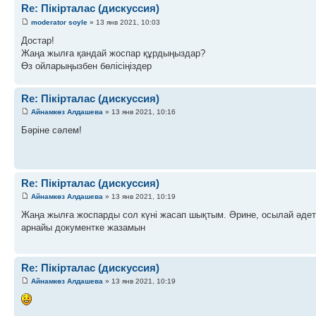
Re: Пікірталас (дискуссия)
moderator soyle
» 13 янв 2021, 10:03
Достар!
Жаңа жылға қандай жоспар құрдыңыздар?
Өз ойларыңызбен бөлісіңіздер
Re: Пікірталас (дискуссия)
Айнамкөз Алдашева
» 13 янв 2021, 10:16
Бәріне сәлем!
Re: Пікірталас (дискуссия)
Айнамкөз Алдашева
» 13 янв 2021, 10:19
Жаңа жылға жоспарды сол күні жасап шықтым. Әрине, осылай әдет
арнайы документке жазамын
Re: Пікірталас (дискуссия)
Айнамкөз Алдашева
» 13 янв 2021, 10:19