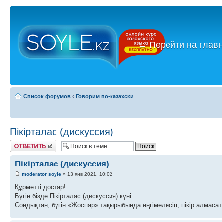
←
Перейти на глав
Список форумов
‹
Говорим по-казахски
Пікірталас (дискуссия)
Ответить
Пікірталас (дискуссия)
moderator soyle
» 13 янв 2021, 10:02
Құрметті достар!
Бүгін бізде Пікірталас (дискуссия) күні.
Сондықтан, бүгін «Жоспар» тақырыбында әңгімелесіп, пікір алмасат