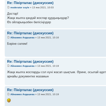
Re: Пікірталас (дискуссия)
moderator soyle
» 13 янв 2021, 10:03
Достар!
Жаңа жылға қандай жоспар құрдыңыздар?
Өз ойларыңызбен бөлісіңіздер
Re: Пікірталас (дискуссия)
Айнамкөз Алдашева
» 13 янв 2021, 10:16
Бәріне сәлем!
Re: Пікірталас (дискуссия)
Айнамкөз Алдашева
» 13 янв 2021, 10:19
Жаңа жылға жоспарды сол күні жасап шықтым. Әрине, осылай әдет
арнайы документке жазамын
Re: Пікірталас (дискуссия)
Айнамкөз Алдашева
» 13 янв 2021, 10:19