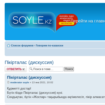
←
Перейти на глав
Список форумов
‹
Говорим по-казахски
Пікірталас (дискуссия)
Ответить
Пікірталас (дискуссия)
moderator soyle
» 13 янв 2021, 10:02
Құрметті достар!
Бүгін бізде Пікірталас (дискуссия) күні.
Сондықтан, бүгін «Жоспар» тақырыбында әңгімелесіп, пікір алмасат