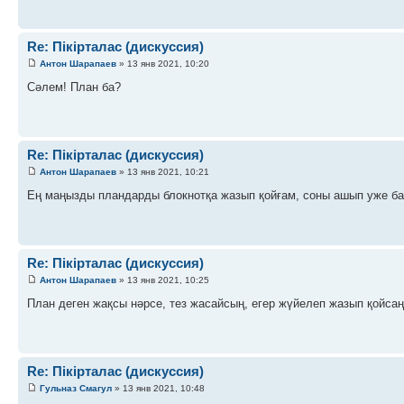
Re: Пікірталас (дискуссия)
Антон Шарапаев
» 13 янв 2021, 10:20
Сәлем! План ба?
Re: Пікірталас (дискуссия)
Антон Шарапаев
» 13 янв 2021, 10:21
Ең маңызды пландарды блокнотқа жазып қойғам, соны ашып уже ба
Re: Пікірталас (дискуссия)
Антон Шарапаев
» 13 янв 2021, 10:25
План деген жақсы нәрсе, тез жасайсың, егер жүйелеп жазып қойсаң
Re: Пікірталас (дискуссия)
Гульназ Смагул
» 13 янв 2021, 10:48