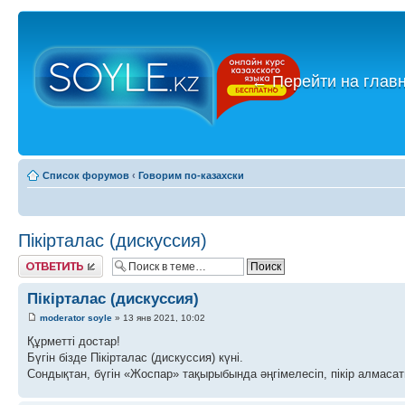
←
Перейти на глав
Список форумов
‹
Говорим по-казахски
Пікірталас (дискуссия)
Ответить
Пікірталас (дискуссия)
moderator soyle
» 13 янв 2021, 10:02
Құрметті достар!
Бүгін бізде Пікірталас (дискуссия) күні.
Сондықтан, бүгін «Жоспар» тақырыбында әңгімелесіп, пікір алмасат