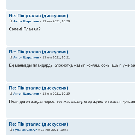
Re: Пікірталас (дискуссия)
Антон Шарапаев
» 13 янв 2021, 10:20
Сәлем! План ба?
Re: Пікірталас (дискуссия)
Антон Шарапаев
» 13 янв 2021, 10:21
Ең маңызды пландарды блокнотқа жазып қойғам, соны ашып уже ба
Re: Пікірталас (дискуссия)
Антон Шарапаев
» 13 янв 2021, 10:25
План деген жақсы нәрсе, тез жасайсың, егер жүйелеп жазып қойсаң
Re: Пікірталас (дискуссия)
Гульназ Смагул
» 13 янв 2021, 10:48