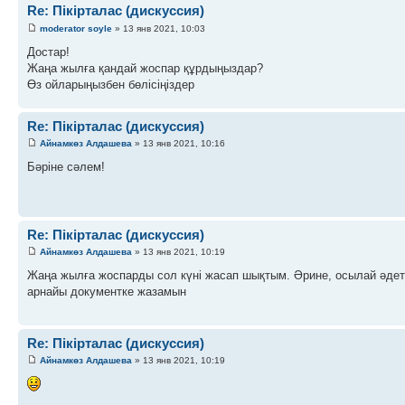
Re: Пікірталас (дискуссия)
moderator soyle
» 13 янв 2021, 10:03
Достар!
Жаңа жылға қандай жоспар құрдыңыздар?
Өз ойларыңызбен бөлісіңіздер
Re: Пікірталас (дискуссия)
Айнамкөз Алдашева
» 13 янв 2021, 10:16
Бәріне сәлем!
Re: Пікірталас (дискуссия)
Айнамкөз Алдашева
» 13 янв 2021, 10:19
Жаңа жылға жоспарды сол күні жасап шықтым. Әрине, осылай әдет
арнайы документке жазамын
Re: Пікірталас (дискуссия)
Айнамкөз Алдашева
» 13 янв 2021, 10:19