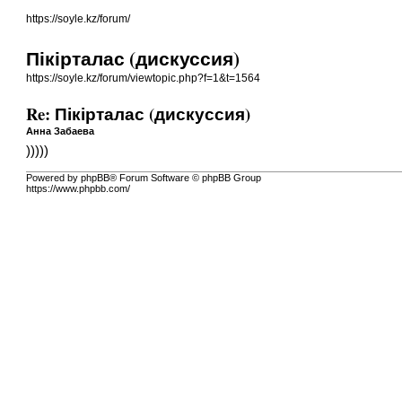
https://soyle.kz/forum/
Пікірталас (дискуссия)
https://soyle.kz/forum/viewtopic.php?f=1&t=1564
Re: Пікірталас (дискуссия)
Анна Забаева
)))))
Powered by phpBB® Forum Software © phpBB Group
https://www.phpbb.com/