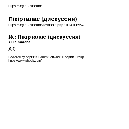
https://soyle.kz/forum/
Пікірталас (дискуссия)
https://soyle.kz/forum/viewtopic.php?f=1&t=1564
Re: Пікірталас (дискуссия)
Анна Забаева
)))))
Powered by phpBB® Forum Software © phpBB Group
https://www.phpbb.com/