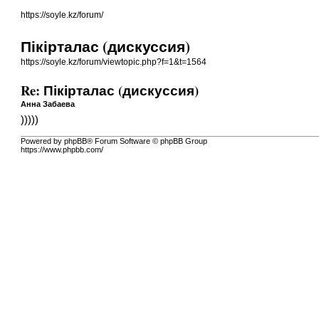
https://soyle.kz/forum/
Пікірталас (дискуссия)
https://soyle.kz/forum/viewtopic.php?f=1&t=1564
Re: Пікірталас (дискуссия)
Анна Забаева
)))))
Powered by phpBB® Forum Software © phpBB Group
https://www.phpbb.com/