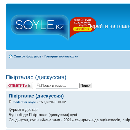
←
Перейти на глав
Список форумов
‹
Говорим по-казахски
Пікірталас (дискуссия)
Ответить
Пікірталас (дискуссия)
moderator soyle
» 25 дек 2020, 04:02
Құрметті достар!
Бүгін бізде Пікірталас (дискуссия) күні.
Сондықтан, бүгін «Жаңа жыл - 2021» тақырыбында әңгімелесіп, пікі