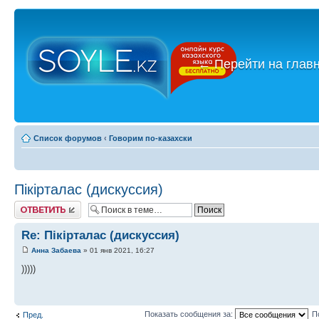
←
Перейти на глав
Список форумов
‹
Говорим по-казахски
Пікірталас (дискуссия)
Ответить
Re: Пікірталас (дискуссия)
Анна Забаева
» 01 янв 2021, 16:27
)))))
Показать сообщения за:
П
Пред.