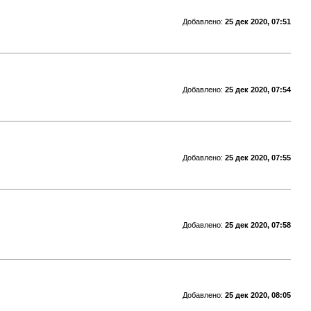
Добавлено:
25 дек 2020, 07:51
Добавлено:
25 дек 2020, 07:54
Добавлено:
25 дек 2020, 07:55
Добавлено:
25 дек 2020, 07:58
Добавлено:
25 дек 2020, 08:05