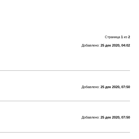
Страница
1
из
2
Добавлено:
25 дек 2020, 04:02
Добавлено:
25 дек 2020, 07:50
Добавлено:
25 дек 2020, 07:50