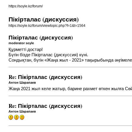
https://soyle.kz/forum/
Пікірталас (дискуссия)
https://soyle.kz/forum/viewtopic.php?f=1&t=1564
Пікірталас (дискуссия)
moderator soyle
Құрметті достар!
Бүгін бізде Пікірталас (дискуссия) күні.
Сондықтан, бүгін «Жаңа жыл - 2021» тақырыбында әңгімелесі
Re: Пікірталас (дискуссия)
Антон Шарапаев
Жаңа 2021 жыл келе жатыр, барине рахмет өткен жылға Сө
Re: Пікірталас (дискуссия)
Антон Шарапаев