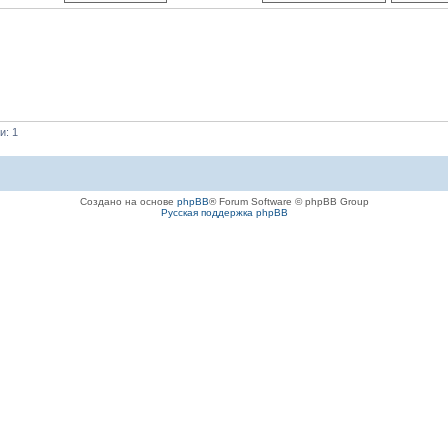
и: 1
Создано на основе
phpBB
® Forum Software © phpBB Group
Русская поддержка phpBB