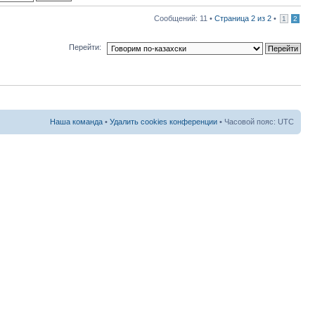
Сообщений: 11 •
Страница
2
из
2
•
1
2
Перейти:
Наша команда
•
Удалить cookies конференции
• Часовой пояс: UTC