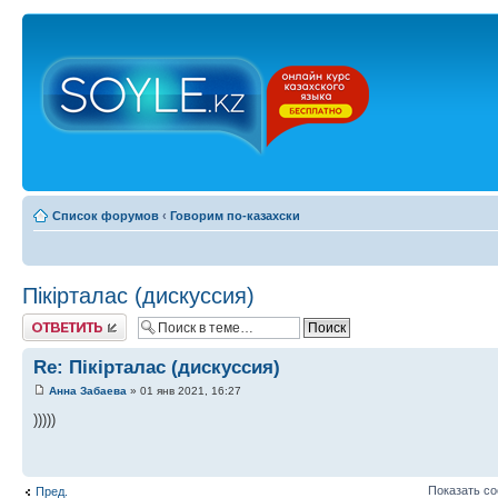
Список форумов
‹
Говорим по-казахски
Пікірталас (дискуссия)
Ответить
Re: Пікірталас (дискуссия)
Анна Забаева
» 01 янв 2021, 16:27
)))))
Показать с
Пред.