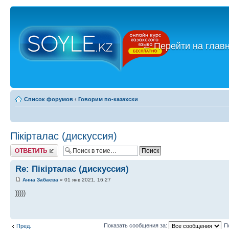
←
Перейти на глав
Список форумов
‹
Говорим по-казахски
Пікірталас (дискуссия)
Ответить
Re: Пікірталас (дискуссия)
Анна Забаева
» 01 янв 2021, 16:27
)))))
Показать сообщения за:
П
Пред.