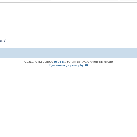
и: 7
Создано на основе
phpBB
® Forum Software © phpBB Group
Русская поддержка phpBB