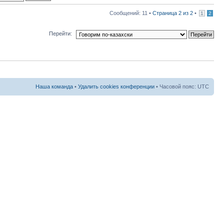
Сообщений: 11 •
Страница
2
из
2
•
1
2
Перейти:
Наша команда
•
Удалить cookies конференции
• Часовой пояс: UTC