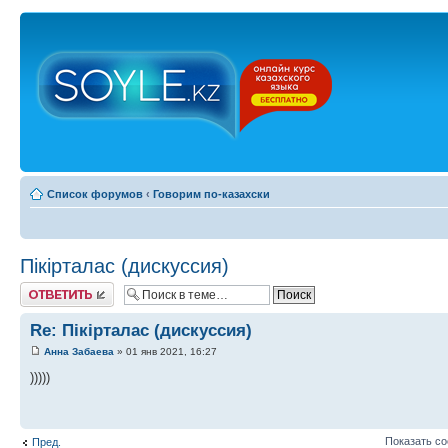
Список форумов
‹
Говорим по-казахски
Пікірталас (дискуссия)
Ответить
Re: Пікірталас (дискуссия)
Анна Забаева
» 01 янв 2021, 16:27
)))))
Показать с
Пред.