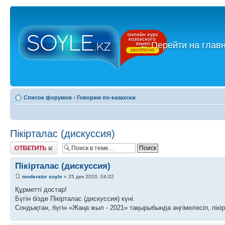
←
Перейти на глав
Список форумов
‹
Говорим по-казахски
Пікірталас (дискуссия)
Ответить
Пікірталас (дискуссия)
moderator soyle
» 25 дек 2020, 04:02
Құрметті достар!
Бүгін бізде Пікірталас (дискуссия) күні.
Сондықтан, бүгін «Жаңа жыл - 2021» тақырыбында әңгімелесіп, пікі