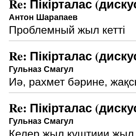
Re: Пікірталас (диску
Антон Шарапаев
Проблемный жыл кетті
Re: Пікірталас (диску
Гульназ Смагул
Иә, рахмет бәрине, жақ
Re: Пікірталас (диску
Гульназ Смагул
Келер жыл куштиии жыл 