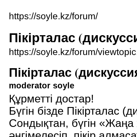
https://soyle.kz/forum/
Пікірталас (дискусс
https://soyle.kz/forum/viewtop
Пікірталас (дискусси
moderator soyle
Құрметті достар!
Бүгін бізде Пікірталас (д
Сондықтан, бүгін «Жаңа
әңгімелесіп, пікір алмас