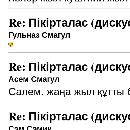
Re: Пікірталас (диску
Гульназ Смагул
Re: Пікірталас (диску
Асем Смагул
Салем. жаңа жыл құтты 
Re: Пікірталас (диску
Сэм Сэмик