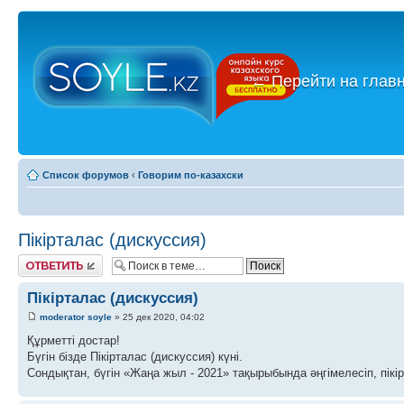
←
Перейти на глав
Список форумов
‹
Говорим по-казахски
Пікірталас (дискуссия)
Ответить
Пікірталас (дискуссия)
moderator soyle
» 25 дек 2020, 04:02
Құрметті достар!
Бүгін бізде Пікірталас (дискуссия) күні.
Сондықтан, бүгін «Жаңа жыл - 2021» тақырыбында әңгімелесіп, пікі