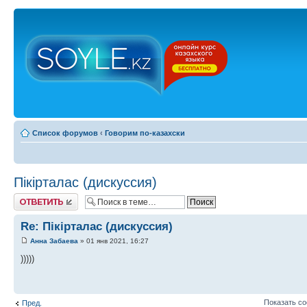
Список форумов
‹
Говорим по-казахски
Пікірталас (дискуссия)
Ответить
Re: Пікірталас (дискуссия)
Анна Забаева
» 01 янв 2021, 16:27
)))))
Показать с
Пред.