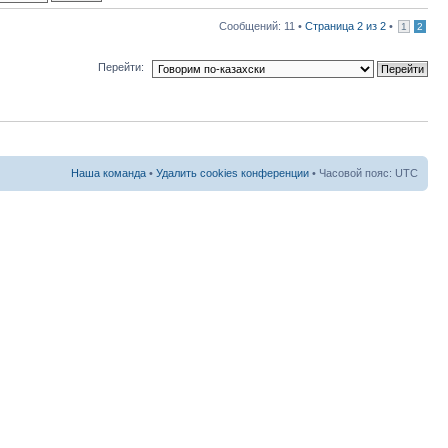
Сообщений: 11 •
Страница
2
из
2
•
1
2
Перейти:
Наша команда
•
Удалить cookies конференции
• Часовой пояс: UTC