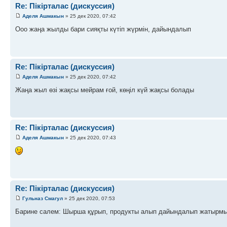
Re: Пікірталас (дискуссия)
Аделя Ашмакын
» 25 дек 2020, 07:42
Ооо жаңа жылды бари сияқты күтіп жүрмін, дайындалып
Re: Пікірталас (дискуссия)
Аделя Ашмакын
» 25 дек 2020, 07:42
Жаңа жыл өзі жақсы мейрам ғой, көңіл күй жақсы болады
Re: Пікірталас (дискуссия)
Аделя Ашмакын
» 25 дек 2020, 07:43
Re: Пікірталас (дискуссия)
Гульназ Смагул
» 25 дек 2020, 07:53
Барине салем: Шырша құрып, продукты алып дайындалып жатырм