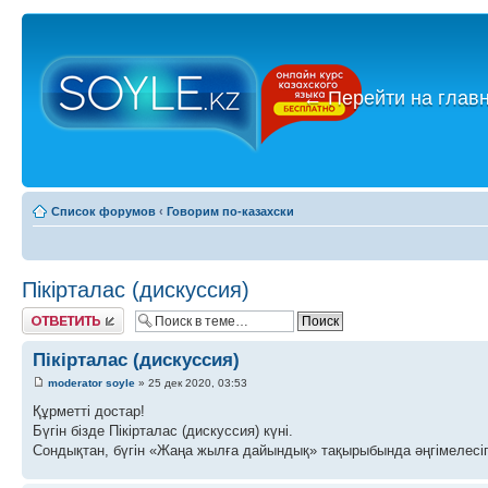
←
Перейти на глав
Список форумов
‹
Говорим по-казахски
Пікірталас (дискуссия)
Ответить
Пікірталас (дискуссия)
moderator soyle
» 25 дек 2020, 03:53
Құрметті достар!
Бүгін бізде Пікірталас (дискуссия) күні.
Сондықтан, бүгін «Жаңа жылға дайындық» тақырыбында әңгімелесіп,