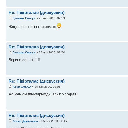
Re: Пікірталас (дискуссия)
Гульназ Смагул
» 25 дек 2020, 07:53
Жақсы ниет етіп жатырмыз
Re: Пікірталас (дискуссия)
Гульназ Смагул
» 25 дек 2020, 07:54
Барине сәттілік!!!!
Re: Пікірталас (дискуссия)
Асем Смагул
» 25 дек 2020, 08:05
Ал мен сыйлықтарымды алып үлгердім
Re: Пікірталас (дискуссия)
Алена Денисовна
» 25 дек 2020, 08:07