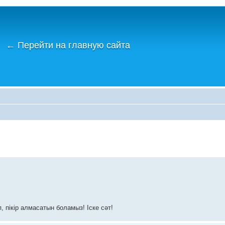
←
Перейти на главную сайта
 пікір алмасатын боламыз! Іске сәт!