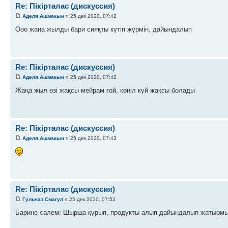
Re: Пікірталас (дискуссия)
Аделя Ашмакын
» 25 дек 2020, 07:42
Ооо жаңа жылды бари сияқты күтіп жүрмін, дайындалып
Re: Пікірталас (дискуссия)
Аделя Ашмакын
» 25 дек 2020, 07:42
Жаңа жыл өзі жақсы мейрам ғой, көңіл күй жақсы болады
Re: Пікірталас (дискуссия)
Аделя Ашмакын
» 25 дек 2020, 07:43
Re: Пікірталас (дискуссия)
Гульназ Смагул
» 25 дек 2020, 07:53
Барине салем: Шырша құрып, продукты алып дайындалып жатырм