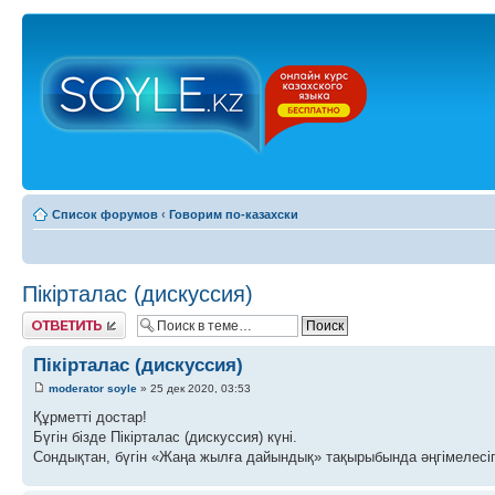
Список форумов
‹
Говорим по-казахски
Пікірталас (дискуссия)
Ответить
Пікірталас (дискуссия)
moderator soyle
» 25 дек 2020, 03:53
Құрметті достар!
Бүгін бізде Пікірталас (дискуссия) күні.
Сондықтан, бүгін «Жаңа жылға дайындық» тақырыбында әңгімелесіп,