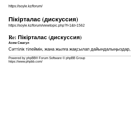
https://soyle.kz/forum/
Пікірталас (дискуссия)
https://soyle.kz/forum/viewtopic.php?f=1&t=1562
Re: Пікірталас (дискуссия)
Асем Смагул
Сәттілік тілеймін, жана жылға жақсылап дайындалыңыздар,
Powered by phpBB® Forum Software © phpBB Group
https://www.phpbb.com/