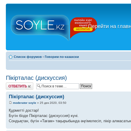
←
Перейти на глав
Список форумов
‹
Говорим по-казахски
Пікірталас (дискуссия)
Ответить
Пікірталас (дискуссия)
moderator soyle
» 25 дек 2020, 03:50
Құрметті достар!
Бүгін бізде Пікірталас (дискуссия) күні.
Сондықтан, бүгін «Тағам» тақырыбында әңгімелесіп, пікір алмасатын