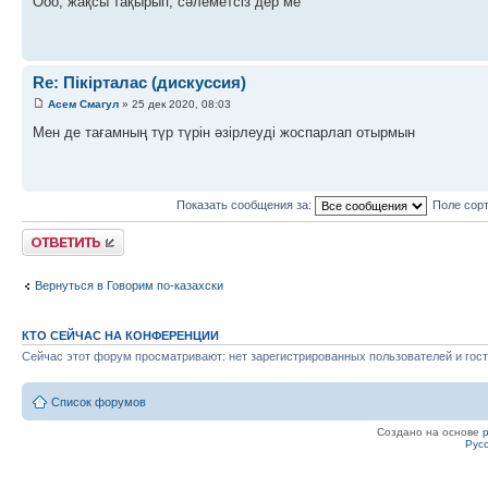
Ооо, жақсы тақырып, сәлеметсіз дер ме
Re: Пікірталас (дискуссия)
Асем Смагул
» 25 дек 2020, 08:03
Мен де тағамның түр түрін әзірлеуді жоспарлап отырмын
Показать сообщения за:
Поле сор
Ответить
Вернуться в Говорим по-казахски
КТО СЕЙЧАС НА КОНФЕРЕНЦИИ
Сейчас этот форум просматривают: нет зарегистрированных пользователей и гост
Список форумов
Создано на основе
Рус