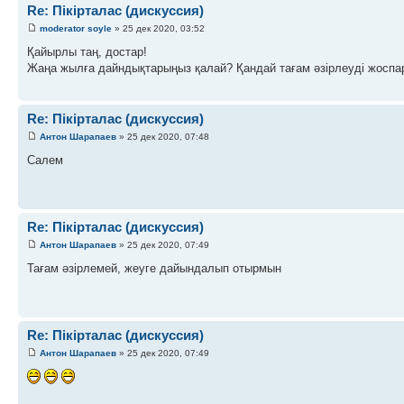
Re: Пікірталас (дискуссия)
moderator soyle
» 25 дек 2020, 03:52
Қайырлы таң, достар!
Жаңа жылға дайндықтарыңыз қалай? Қандай тағам әзірлеуді жосп
Re: Пікірталас (дискуссия)
Антон Шарапаев
» 25 дек 2020, 07:48
Салем
Re: Пікірталас (дискуссия)
Антон Шарапаев
» 25 дек 2020, 07:49
Тағам әзірлемей, жеуге дайындалып отырмын
Re: Пікірталас (дискуссия)
Антон Шарапаев
» 25 дек 2020, 07:49