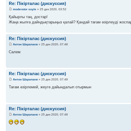
Re: Пікірталас (дискуссия)
moderator soyle
» 25 дек 2020, 03:52
Қайырлы таң, достар!
Жаңа жылға дайндықтарыңыз қалай? Қандай тағам әзірлеуді жосп
Re: Пікірталас (дискуссия)
Антон Шарапаев
» 25 дек 2020, 07:48
Салем
Re: Пікірталас (дискуссия)
Антон Шарапаев
» 25 дек 2020, 07:49
Тағам әзірлемей, жеуге дайындалып отырмын
Re: Пікірталас (дискуссия)
Антон Шарапаев
» 25 дек 2020, 07:49