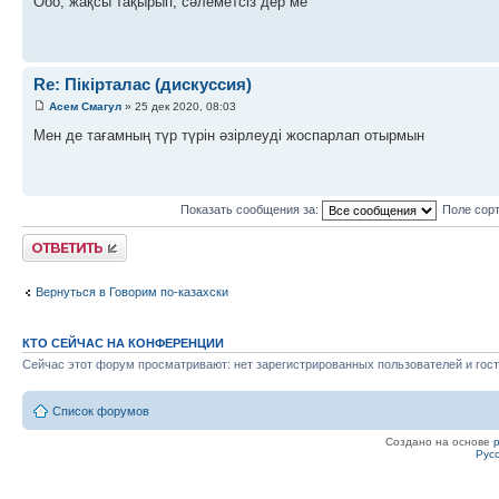
Ооо, жақсы тақырып, сәлеметсіз дер ме
Re: Пікірталас (дискуссия)
Асем Смагул
» 25 дек 2020, 08:03
Мен де тағамның түр түрін әзірлеуді жоспарлап отырмын
Показать сообщения за:
Поле сор
Ответить
Вернуться в Говорим по-казахски
КТО СЕЙЧАС НА КОНФЕРЕНЦИИ
Сейчас этот форум просматривают: нет зарегистрированных пользователей и гост
Список форумов
Создано на основе
Рус