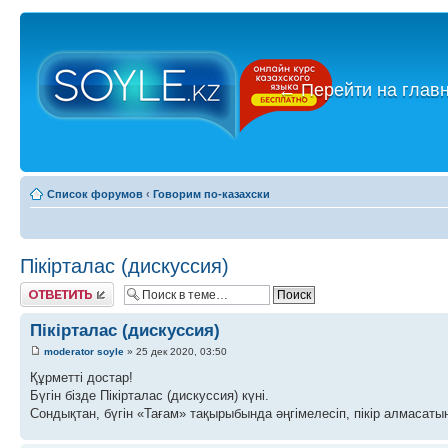
←
Перейти на глав
Список форумов
‹
Говорим по-казахски
Пікірталас (дискуссия)
Ответить
Пікірталас (дискуссия)
moderator soyle
» 25 дек 2020, 03:50
Құрметті достар!
Бүгін бізде Пікірталас (дискуссия) күні.
Сондықтан, бүгін «Тағам» тақырыбында әңгімелесіп, пікір алмасатын