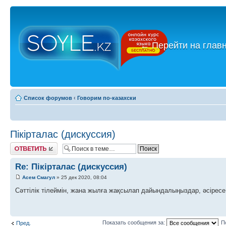
←
Перейти на глав
Список форумов
‹
Говорим по-казахски
Пікірталас (дискуссия)
Ответить
Re: Пікірталас (дискуссия)
Асем Смагул
» 25 дек 2020, 08:04
Сәттілік тілеймін, жана жылға жақсылап дайындалыңыздар, әсіресе
Показать сообщения за:
П
Пред.