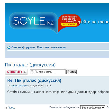
←
Перейти на глав
Список форумов
‹
Говорим по-казахски
Пікірталас (дискуссия)
Ответить
Re: Пікірталас (дискуссия)
Асем Смагул
» 25 дек 2020, 08:04
Сәттілік тілеймін, жана жылға жақсылап дайындалыңыздар, әсіресе
Показать сообщения за:
П
Пред.