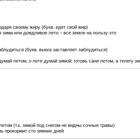
аря своему жиру (букв. едят свой жир)
 зима или дождливое лето – все земле на пользу это
блудиться (букв. вьюга заставляет заблудиться)
май летом, о лете думай зимой; готовь сани летом, а телегу з
етом (т.к. зимой под снегом не видны сочные травы)
нь прокормит сто зимних дней