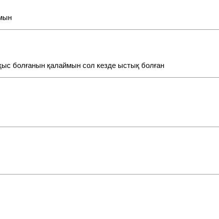
амын
 қыс болғанын қалаймын сол кезде ыстық болған