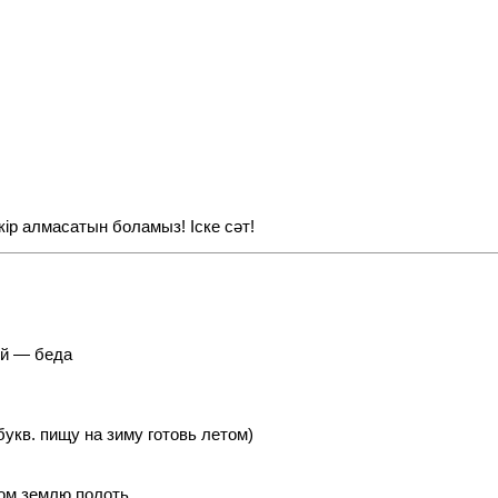
кір алмасатын боламыз! Іске сәт!
ой — беда
букв. пищу на зиму готовь летом)
том землю полоть