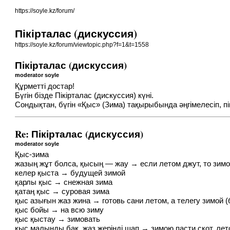
https://soyle.kz/forum/
Пікірталас (дискуссия)
https://soyle.kz/forum/viewtopic.php?f=1&t=1558
Пікірталас (дискуссия)
moderator soyle
Құрметті достар!
Бүгін бізде Пікірталас (дискуссия) күні.
Сондықтан, бүгін «Қыс» (Зима) тақырыбында әңгімелесіп, пі
Re: Пікірталас (дискуссия)
moderator soyle
Қыс-зима
жазың жұт болса, қысың — жау → если летом джут, то зим
келер қыста → будущей зимой
қарлы қыс → снежная зима
қатаң қыс → суровая зима
қыс азығын жаз жина → готовь сани летом, а телегу зимой (
қыс бойы → на всю зиму
қыс қыстау → зимовать
қыс малыңды бақ, жаз жеріңді шап → зимою пасти скот, ле