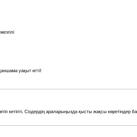
мезгілі
 қаншама уақыт өтті!
 өтіп кетіпті. Сіздердің араларыңызда қысты жақсы көретіндер 