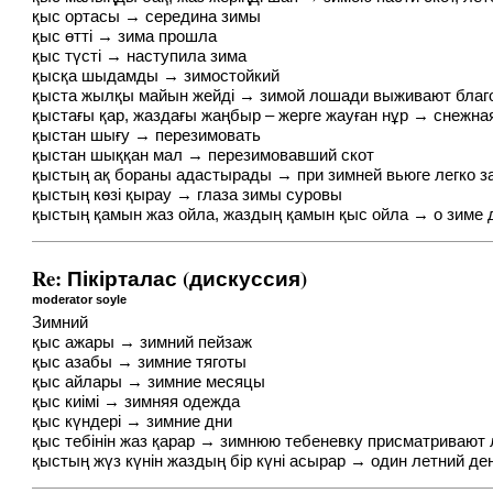
қыс ортасы → середина зимы
қыс өтті → зима прошла
қыс түсті → наступила зима
қысқа шыдамды → зимостойкий
қыста жылқы майын жейді → зимой лошади выживают благод
қыстағы қар, жаздағы жаңбыр – жерге жауған нұр → снежная
қыстан шығу → перезимовать
қыстан шыққан мал → перезимовавший скот
қыстың ақ бораны адастырады → при зимней вьюге легко за
қыстың көзі қырау → глаза зимы суровы
қыстың қамын жаз ойла, жаздың қамын қыс ойла → о зиме ду
Re: Пікірталас (дискуссия)
moderator soyle
Зимний
қыс ажары → зимний пейзаж
қыс азабы → зимние тяготы
қыс айлары → зимние месяцы
қыс киімі → зимняя одежда
қыс күндері → зимние дни
қыс тебінін жаз қарар → зимнюю тебеневку присматривают л
қыстың жүз күнін жаздың бір күні асырар → один летний де