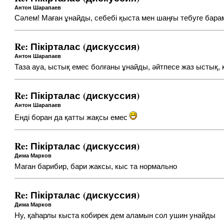
Антон Шарапаев
Сәлем! Маған ұнайды, себебі қыста мен шаңғы тебуге бар
Re: Пікірталас (дискуссия)
Антон Шарапаев
Таза ауа, ыстық емес болғаны ұнайды, әйтпесе жаз ыстық,
Re: Пікірталас (дискуссия)
Антон Шарапаев
Енді боран да қатты жақсы емес
Re: Пікірталас (дискуссия)
Дима Марков
Маган барибир, бари жаксы, кыс та нормально
Re: Пікірталас (дискуссия)
Дима Марков
Ну, қаһарлы кыста кобирек дем аламын сол ушин унайды