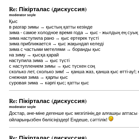
Re: Пікірталас (дискуссия)
moderator soyle
Қыс
в разгар зимы → қыстың қатты кезінде
зима - самое холодное время года → қыс - жылдың ең суық 
зима наступила рано → қыс ертерек түсті
зима приближается → қыс жақындап келеді
зима с частыми метелями → боранды қыс
на зиму → қысқа қарай
наступила зима → қыс түсті
с наступлением зимы → қыс түскен соң
сколько лет, сколько зим! → қанша жаз, қанша қыс өтті-ау!;
снежная зима → қарлы қыс
суровая зима → кәрлі қыс; қатты қыс
Re: Пікірталас (дискуссия)
moderator soyle
Достар, әне-міне дегенше қыс мезгілінің де алғашқы аптасы
ойларыңызбен бөлісіңіздер! Ендеше, сәттілік!
Re: Пікірталас (дискуссия)