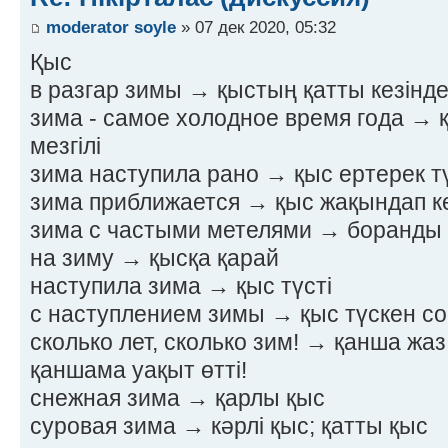
moderator soyle
» 07 дек 2020, 05:32
Қыс
в разгар зимы → қыстың қатты кезінд
зима - самое холодное время года → 
мезгілі
зима наступила рано → қыс ертерек тү
зима приближается → қыс жақындап к
зима с частыми метелями → боранды
на зиму → қысқа қарай
наступила зима → қыс түсті
с наступлением зимы → қыс түскен с
сколько лет, сколько зим! → қанша жаз,
қаншама уақыт өтті!
снежная зима → қарлы қыс
суровая зима → кәрлі қыс; қатты қыс