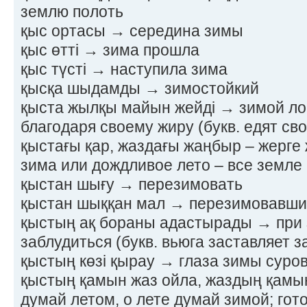
землю полоть
қыс ортасы → середина зимы
қыс өтті → зима прошла
қыс түсті → наступила зима
қысқа шыдамды → зимостойкий
қыста жылқы майын жейді → зимой л
благодаря своему жиру (букв. едят св
қыстағы қар, жаздағы жаңбыр – жерге
зима или дождливое лето – все земле 
қыстан шығу → перезимовать
қыстан шыққан мал → перезимовавши
қыстың ақ бораны адастырады → при 
заблудиться (букв. вьюга заставляет з
қыстың көзі қырау → глаза зимы суро
қыстың қамын жаз ойла, жаздың қамы
думай летом, о лете думай зимой; гото