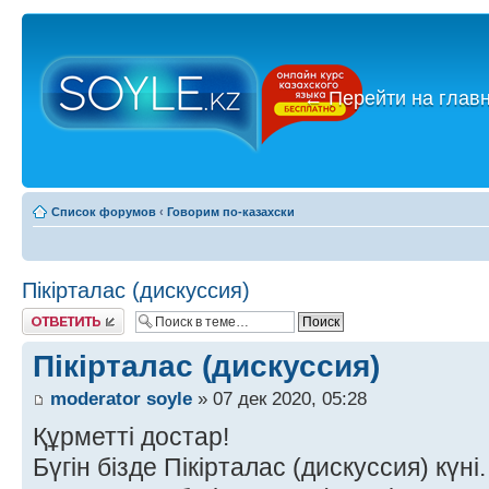
←
Перейти на глав
Список форумов
‹
Говорим по-казахски
Пікірталас (дискуссия)
Ответить
Пікірталас (дискуссия)
moderator soyle
» 07 дек 2020, 05:28
Құрметті достар!
Бүгін бізде Пікірталас (дискуссия) күні.