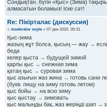
Сондықтан, бүгін «Қыс» (Зима) тақырыб
алмасатын боламыз! Іске сәт!
Re: Пікірталас (дискуссия)
moderator soyle
» 07 дек 2020, 05:31
Қыс-зима
жазың жұт болса, қысың — жау → если
беда
келер қыста → будущей зимой
қарлы қыс → снежная зима
қатаң қыс → суровая зима
қыс азығын жаз жина → готовь сани ле
(букв. пищу на зиму готовь летом)
қыс бойы → на всю зиму
қыс қыстау → зимовать
қыс малыңды бақ, жаз жеріңді шап → з