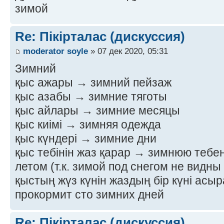
зимой
Re: Пікірталас (дискуссия)
moderator soyle
» 07 дек 2020, 05:31
Зимний
қыс ажары → зимний пейзаж
қыс азабы → зимние тяготы
қыс айлары → зимние месяцы
қыс киімі → зимняя одежда
қыс күндері → зимние дни
қыс тебінін жаз қарар → зимнюю тебе
летом (т.к. зимой под снегом не видн
қыстың жүз күнін жаздың бір күні асы
прокормит сто зимних дней
Re: Пікірталас (дискуссия)