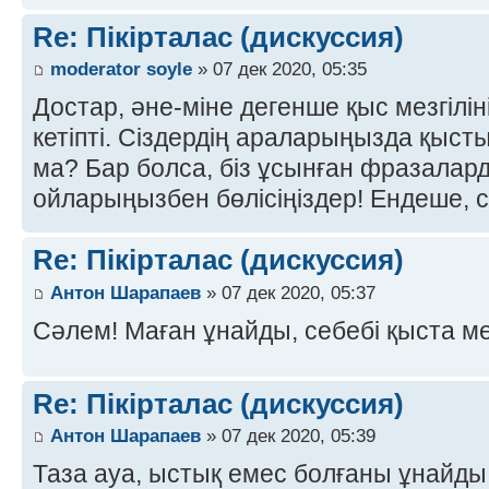
Re: Пікірталас (дискуссия)
moderator soyle
» 07 дек 2020, 05:35
Достар, әне-міне дегенше қыс мезгілін
кетіпті. Сіздердің араларыңызда қыст
ма? Бар болса, біз ұсынған фразалар
ойларыңызбен бөлісіңіздер! Ендеше, с
Re: Пікірталас (дискуссия)
Антон Шарапаев
» 07 дек 2020, 05:37
Сәлем! Маған ұнайды, себебі қыста м
Re: Пікірталас (дискуссия)
Антон Шарапаев
» 07 дек 2020, 05:39
Таза ауа, ыстық емес болғаны ұнайды,