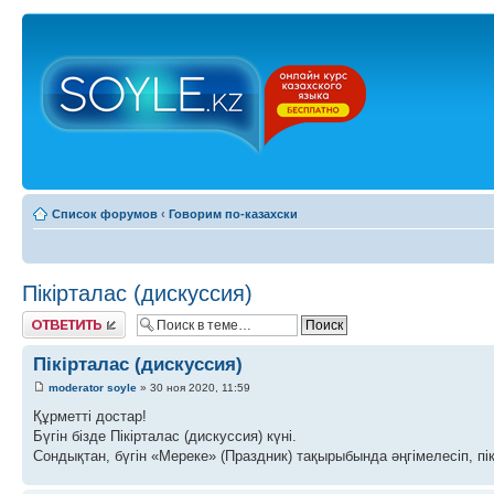
Список форумов
‹
Говорим по-казахски
Пікірталас (дискуссия)
Ответить
Пікірталас (дискуссия)
moderator soyle
» 30 ноя 2020, 11:59
Құрметті достар!
Бүгін бізде Пікірталас (дискуссия) күні.
Сондықтан, бүгін «Мереке» (Праздник) тақырыбында әңгімелесіп, пік