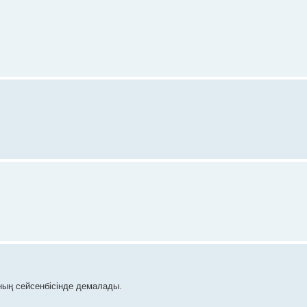
ның сейсенбісінде демалады.