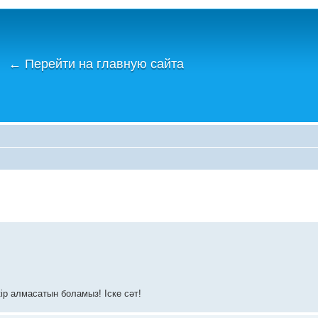
←
Перейти на главную сайта
ір алмасатын боламыз! Іске сәт!