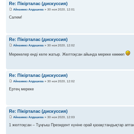
Re: Пікірталас (дискуссия)
Айнамкөз Алдашева
» 30 ноя 2020, 12:01
Салем!
Re: Пікірталас (дискуссия)
Айнамкөз Алдашева
» 30 ноя 2020, 12:02
Мерекелер енді келе жатыр. Желтоқсан айында мереке көөөөп
Re: Пікірталас (дискуссия)
Айнамкөз Алдашева
» 30 ноя 2020, 12:02
Ертең мереке
Re: Пікірталас (дискуссия)
Айнамкөз Алдашева
» 30 ноя 2020, 12:03
1 желтоқсан – Тұңғыш Президент күніне орай қазақстандықтар апта