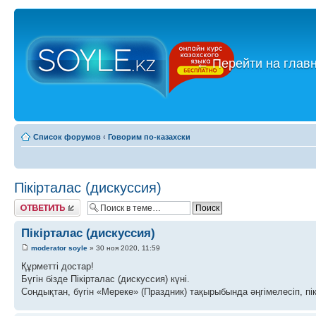
←
Перейти на глав
Список форумов
‹
Говорим по-казахски
Пікірталас (дискуссия)
Ответить
Пікірталас (дискуссия)
moderator soyle
» 30 ноя 2020, 11:59
Құрметті достар!
Бүгін бізде Пікірталас (дискуссия) күні.
Сондықтан, бүгін «Мереке» (Праздник) тақырыбында әңгімелесіп, пік