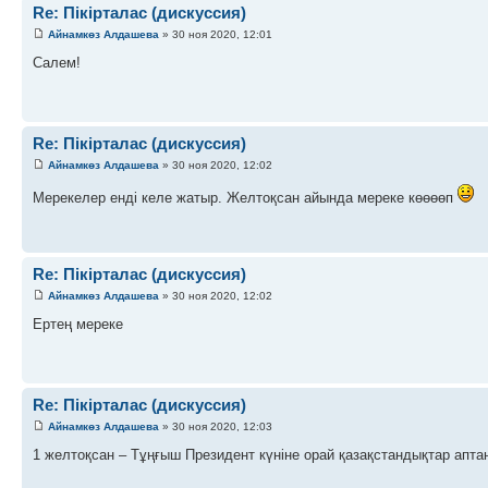
Re: Пікірталас (дискуссия)
Айнамкөз Алдашева
» 30 ноя 2020, 12:01
Салем!
Re: Пікірталас (дискуссия)
Айнамкөз Алдашева
» 30 ноя 2020, 12:02
Мерекелер енді келе жатыр. Желтоқсан айында мереке көөөөп
Re: Пікірталас (дискуссия)
Айнамкөз Алдашева
» 30 ноя 2020, 12:02
Ертең мереке
Re: Пікірталас (дискуссия)
Айнамкөз Алдашева
» 30 ноя 2020, 12:03
1 желтоқсан – Тұңғыш Президент күніне орай қазақстандықтар апта