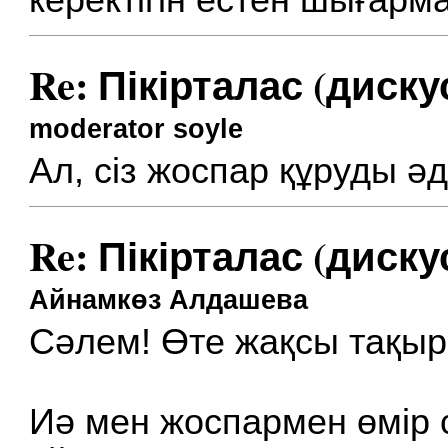
керектігін естен шығарм
Re: Пікірталас (диску
moderator soyle
Ал, сіз жоспар құруды ә
Re: Пікірталас (диску
Айнамкөз Алдашева
Сәлем! Өте жақсы тақыр
Иә мен жоспармен өмір с