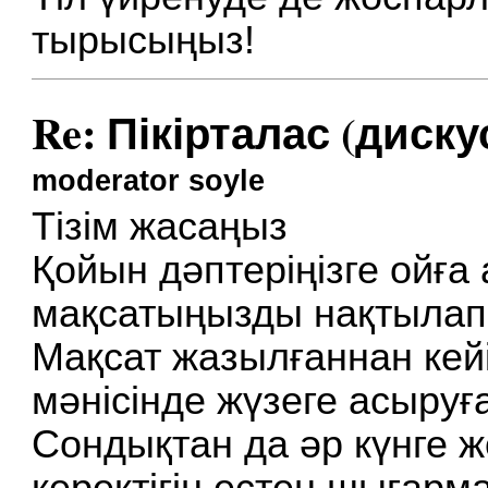
тырысыңыз!
Re: Пікірталас (диску
moderator soyle
Тізім жасаңыз
Қойын дәптеріңізге ойға 
мақсатыңызды нақтылап
Мақсат жазылғаннан кей
мәнісінде жүзеге асыруғ
Сондықтан да әр күнге 