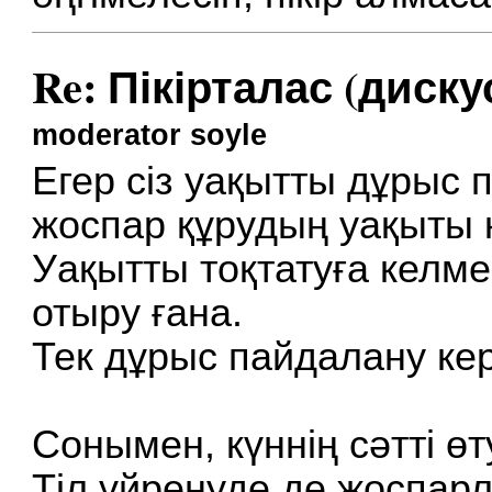
Re: Пікірталас (диску
moderator soyle
Егер сіз уақытты дұрыс 
жоспар құрудың уақыты к
Уақытты тоқтатуға келмей
отыру ғана.
Тек дұрыс пайдалану кер
Сонымен, күннің сәтті өт
Тіл үйренуде де жоспарл