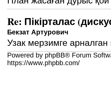
План жасаған дурыс қой
Re: Пікірталас (диску
Бекзат Артурович
Узак мерзимге арналган
Powered by phpBB® Forum Softw
https://www.phpbb.com/