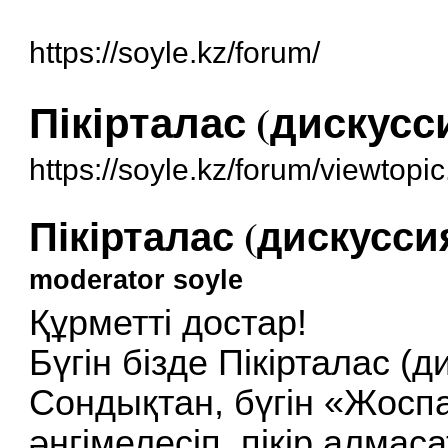
https://soyle.kz/forum/
Пікірталас (дискусс
https://soyle.kz/forum/viewtop
Пікірталас (дискусси
moderator soyle
Құрметті достар!
Бүгін бізде Пікірталас (д
Сондықтан, бүгін «Жосп
әңгімелесіп, пікір алмас