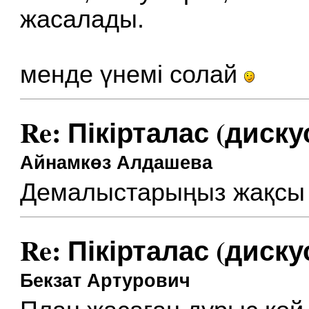
жасалады.
менде үнемі солай
Re: Пікірталас (диску
Айнамкөз Алдашева
Демалыстарыңыз жақсы ө
Re: Пікірталас (диску
Бекзат Артурович