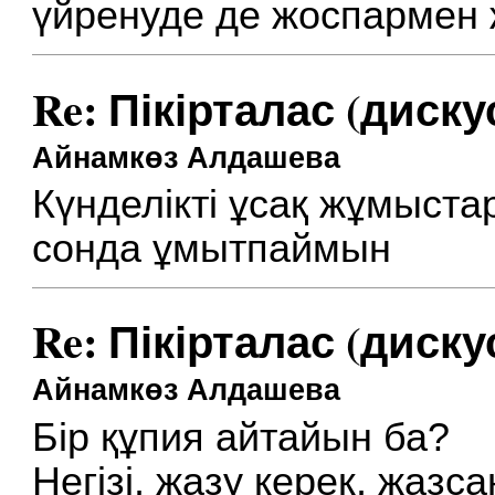
үйренуде де жоспармен
Re: Пікірталас (диску
Айнамкөз Алдашева
Күнделікті ұсақ жұмыста
сонда ұмытпаймын
Re: Пікірталас (диску
Айнамкөз Алдашева
Бір құпия айтайын ба?
Негізі, жазу керек, жазса