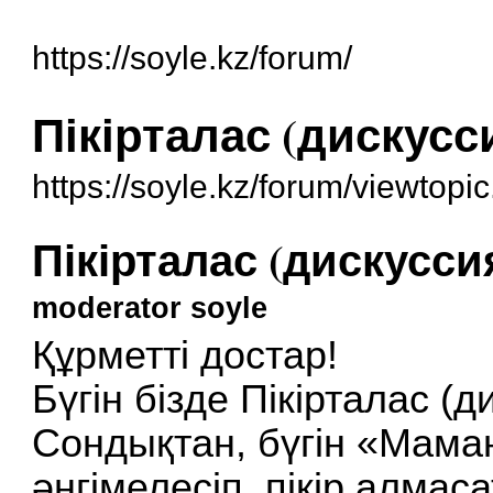
https://soyle.kz/forum/
Пікірталас (дискусс
https://soyle.kz/forum/viewtop
Пікірталас (дискусси
moderator soyle
Құрметті достар!
Бүгін бізде Пікірталас (д
Сондықтан, бүгін «Мам
әңгімелесіп, пікір алмас