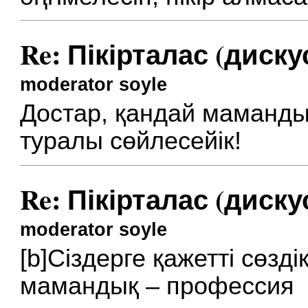
Re: Пікірталас (диску
moderator soyle
Достар, қандай маманд
туралы сөйлесейік!
Re: Пікірталас (диску
moderator soyle
[b]Сіздерге қажетті сөздік
мамандық – профессия