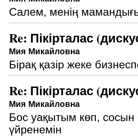
Салем, менің мамандығы
Re: Пікірталас (диску
Мия Микайловна
Бірақ қазір жеке бизне
Re: Пікірталас (диску
Мия Микайловна
Бос уақытым көп, сосын 
үйренемін