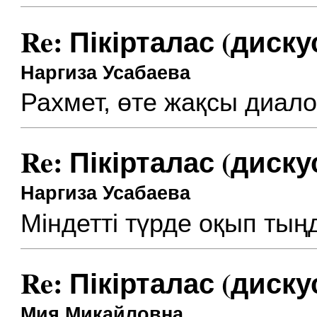
Re: Пікірталас (диску
Наргиза Усабаева
Рахмет, өте жақсы диало
Re: Пікірталас (диску
Наргиза Усабаева
Міндетті түрде оқып тың
Re: Пікірталас (диску
Мия Микайловна