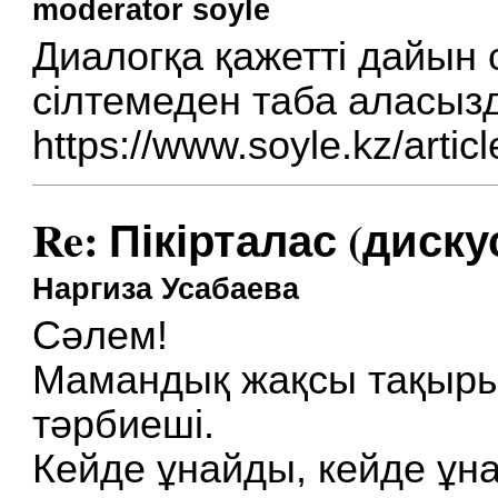
moderator soyle
Диалогқа қажетті дайын
сілтемеден таба аласыз
https://www.soyle.kz/artic
Re: Пікірталас (диску
Наргиза Усабаева
Сәлем!
Мамандық жақсы тақыры
тәрбиеші.
Кейде ұнайды, кейде ұ