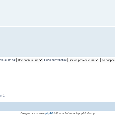
ообщения за:
Поле сортировки
и: 1
Создано на основе
phpBB
® Forum Software © phpBB Group