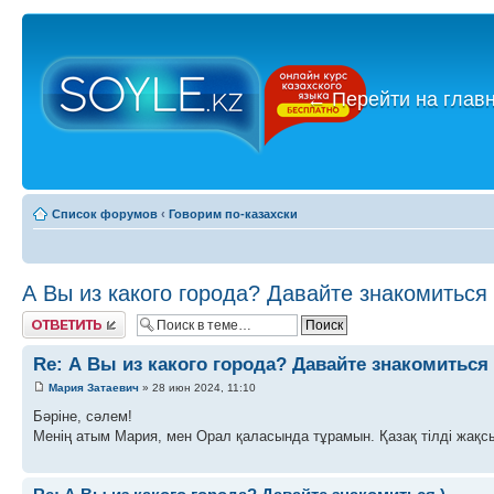
←
Перейти на глав
Список форумов
‹
Говорим по-казахски
А Вы из какого города? Давайте знакомиться 
Ответить
Re: А Вы из какого города? Давайте знакомиться 
Мария Затаевич
» 28 июн 2024, 11:10
Бәріне, сәлем!
Менің атым Мария, мен Орал қаласында тұрамын. Қазақ тілді жақс