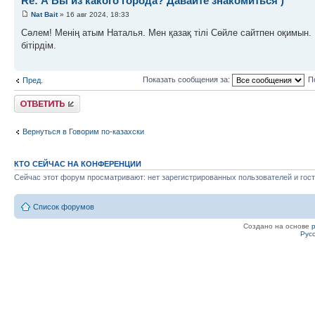
Re: А Вы из какого города? Давайте знакомиться )
Nat Bait
» 16 авг 2024, 18:33
Сәлем! Менің атым Наталья. Мен қазақ тілі Сөйле сайтпен оқимын
бітірдім.
Показать сообщения за:
П
Пред.
Ответить
Вернуться в Говорим по-казахски
КТО СЕЙЧАС НА КОНФЕРЕНЦИИ
Сейчас этот форум просматривают: нет зарегистрированных пользователей и гост
Список форумов
Создано на основе
Рус