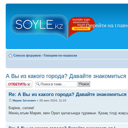
←
Перейти на глав
Список форумов
‹
Говорим по-казахски
А Вы из какого города? Давайте знакомиться 
Ответить
Re: А Вы из какого города? Давайте знакомиться 
Мария Затаевич
» 28 июн 2024, 11:10
Бәріне, сәлем!
Менің атым Мария, мен Орал қаласында тұрамын. Қазақ тілді жақс