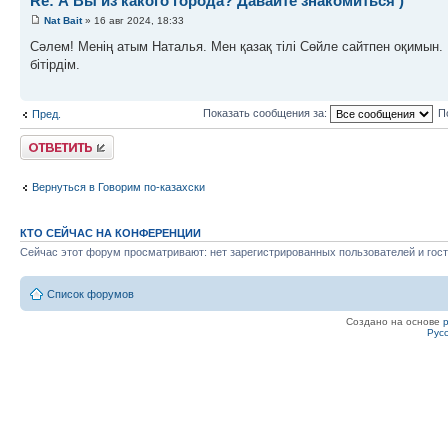
Re: А Вы из какого города? Давайте знакомиться )
Nat Bait
» 16 авг 2024, 18:33
Сәлем! Менің атым Наталья. Мен қазақ тілі Сөйле сайтпен оқимын
бітірдім.
Показать сообщения за:
П
Пред.
Ответить
Вернуться в Говорим по-казахски
КТО СЕЙЧАС НА КОНФЕРЕНЦИИ
Сейчас этот форум просматривают: нет зарегистрированных пользователей и гост
Список форумов
Создано на основе
Рус