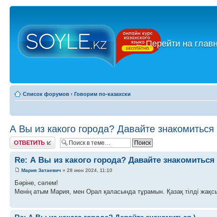
←
Перейти на глав
Список форумов
‹
Говорим по-казахски
А Вы из какого города? Давайте знакомиться 
Ответить
Re: А Вы из какого города? Давайте знакомиться 
Мария Затаевич
» 28 июн 2024, 11:10
Бәріне, сәлем!
Менің атым Мария, мен Орал қаласында тұрамын. Қазақ тілді жақс