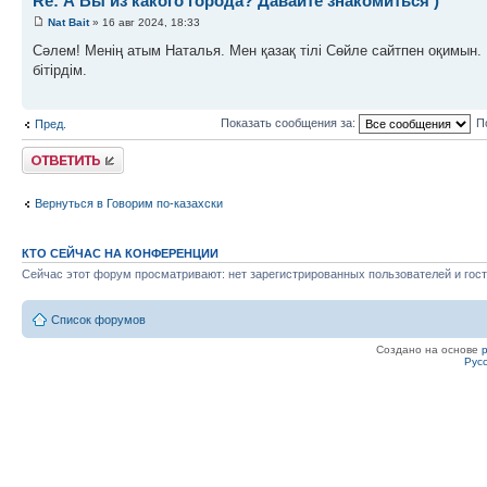
Re: А Вы из какого города? Давайте знакомиться )
Nat Bait
» 16 авг 2024, 18:33
Сәлем! Менің атым Наталья. Мен қазақ тілі Сөйле сайтпен оқимын
бітірдім.
Показать сообщения за:
П
Пред.
Ответить
Вернуться в Говорим по-казахски
КТО СЕЙЧАС НА КОНФЕРЕНЦИИ
Сейчас этот форум просматривают: нет зарегистрированных пользователей и гост
Список форумов
Создано на основе
Рус