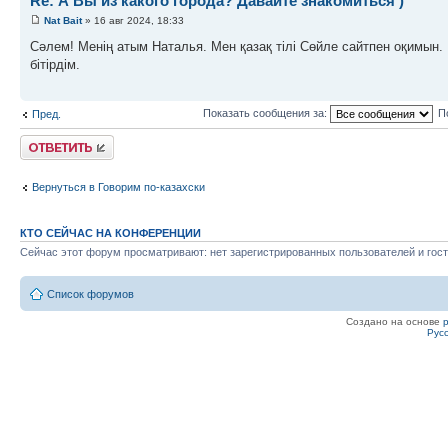
Re: А Вы из какого города? Давайте знакомиться )
Nat Bait
» 16 авг 2024, 18:33
Сәлем! Менің атым Наталья. Мен қазақ тілі Сөйле сайтпен оқимын
бітірдім.
Показать сообщения за:
П
Пред.
Ответить
Вернуться в Говорим по-казахски
КТО СЕЙЧАС НА КОНФЕРЕНЦИИ
Сейчас этот форум просматривают: нет зарегистрированных пользователей и гост
Список форумов
Создано на основе
Рус