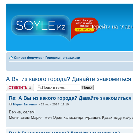
←
Перейти на глав
Список форумов
‹
Говорим по-казахски
А Вы из какого города? Давайте знакомиться 
Ответить
Re: А Вы из какого города? Давайте знакомиться 
Мария Затаевич
» 28 июн 2024, 11:10
Бәріне, сәлем!
Менің атым Мария, мен Орал қаласында тұрамын. Қазақ тілді жақс