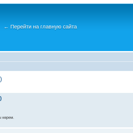
←
Перейти на главную сайта
)
)
ы көрем.