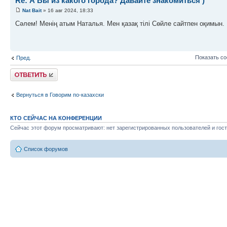
Re: А Вы из какого города? Давайте знакомиться )
Nat Bait
» 16 авг 2024, 18:33
Сәлем! Менің атым Наталья. Мен қазақ тілі Сөйле сайтпен оқимын. 
Показать с
Пред.
Ответить
Вернуться в Говорим по-казахски
КТО СЕЙЧАС НА КОНФЕРЕНЦИИ
Сейчас этот форум просматривают: нет зарегистрированных пользователей и гост
Список форумов