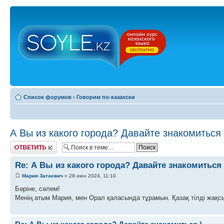
Список форумов
‹
Говорим по-казахски
А Вы из какого города? Давайте знакомиться 
Ответить
Re: А Вы из какого города? Давайте знакомиться 
Мария Затаевич
» 28 июн 2024, 11:10
Бәріне, сәлем!
Менің атым Мария, мен Орал қаласында тұрамын. Қазақ тілді жақс