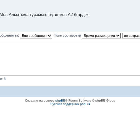
Мен Алматыда тұрамын. Бүгін мен А2 бітірдім.
ообщения за:
Поле сортировки
и: 3
Создано на основе
phpBB
® Forum Software © phpBB Group
Русская поддержка phpBB